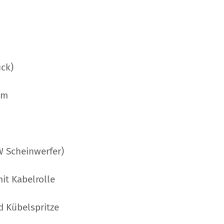
ck)
0m
W Scheinwerfer)
mit Kabelrolle
d Kübelspritze