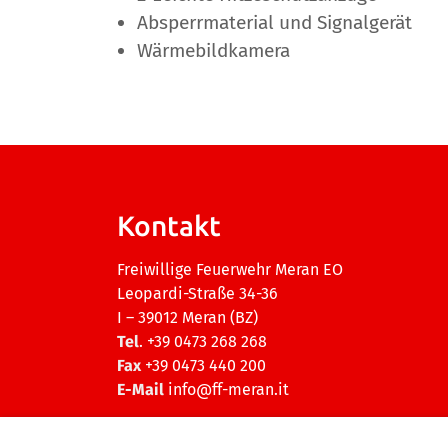
Absperrmaterial und Signalgerät
Wärmebildkamera
Kontakt
Freiwillige Feuerwehr Meran EO
Leopardi-Straße 34-36
I – 39012 Meran (BZ)
Tel
. +39 0473 268 268
Fax
+39 0473 440 200
E-Mail
info@ff-meran.it
Ehrenamtliche Organisation (EO) GvD 117/2017