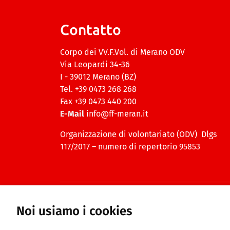
Contatto
Corpo dei VV.F.Vol. di Merano ODV
Via Leopardi 34-36
I - 39012 Merano (BZ)
Tel. +39 0473 268 268
Fax +39 0473 440 200
E-Mail
info@ff-meran.it
Organizzazione di volontariato (ODV) Dlgs
117/2017 – numero di repertorio 95853
© Copyright 2026 ff-meran.it · Creato da
Noi usiamo i cookies