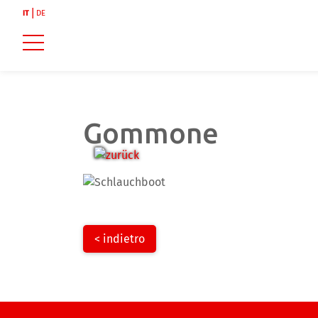
IT
DE
Gommone
zurück
weiter
< indietro